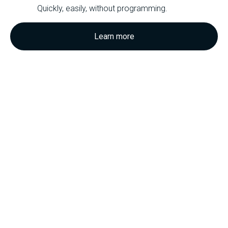
Quickly, easily, without programming.
Learn more
DIE VILLA
Die Villa Pastis wurde 1982 im neoprovenzalischen Stil
erbaut. Die einzigartige Architektur verbindet das Flair der
Provence mit dem Stil der Côte d´Azur. Bei der
kompletten Renovierung (fertiggestellt im Mai 2021) war
es uns wichtig, die richtige Balance zwischen
Modernisierung und traditionellem, einzigartigem
französischem Tropeziénne-Stil zu finden.
Cavalaire sur Mer liegt 20 km von St. Tropez entfernt. Der
Ort bietet 4 km feinen Sandstrand, über 50 Restaurants,